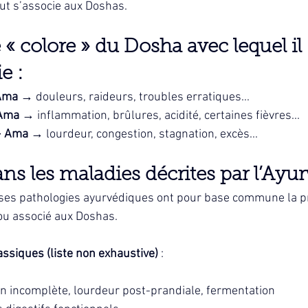
out s’associe aux Doshas.
« colore » du Dosha avec lequel il 
e :
Ama
 → douleurs, raideurs, troubles erratiques...
 Ama
 → inflammation, brûlures, acidité, certaines fièvres...
+ Ama
 → lourdeur, congestion, stagnation, excès...
s les maladies décrites par l’Ayu
es pathologies ayurvédiques ont pour base commune la p
ou associé aux Doshas.
ssiques (liste non exhaustive)
 :
on incomplète, lourdeur post-prandiale, fermentation