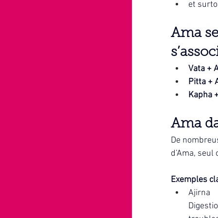
et surt
Ama se 
s’associ
Vata + 
Pitta +
Kapha 
Ama dan
De nombreus
d’Ama, seul 
Exemples cla
Ajirna
Digesti