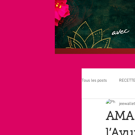
Tous les posts
RECETT
jeewallet
GRANDS PRINCIPES DE
AMA 
PLANTES - PHARMAC
l’Ay