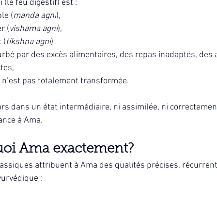
(le feu digestif) est :
le (
manda agni
),
r (
vishama agni
),
 (
tikshna agni
)
urbé par des excès alimentaires, des repas inadaptés, des 
tes,
e n’est pas totalement transformée.
ors dans un état intermédiaire, ni assimilée, ni correctement
ance à Ama.
quoi Ama exactement?
lassiques attribuent à Ama des qualités précises, récurrent
yurvédique :