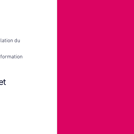
lation du 
sformation 
et 