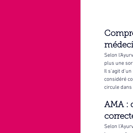
Compren
médeci
Selon l'Ayur
plus une sor
Il s’agit d’u
considéré co
circule dans 
AMA : q
correc
Selon l’Ayur