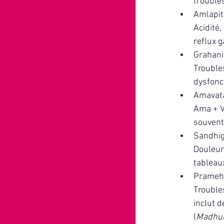
troubles
Amlapit
Acidité,
reflux g
Grahani
Troubles
dysfonct
Amavat
Ama + V
souvent 
Sandhig
Douleurs
tableaux
Prameh
Trouble
inclut 
(
Madhu