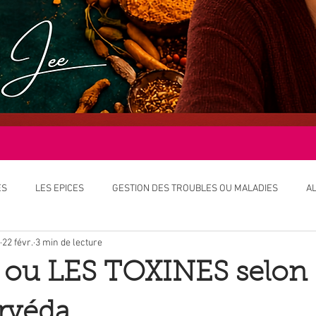
ES
LES EPICES
GESTION DES TROUBLES OU MALADIES
A
22 févr.
3 min de lecture
 L'AYURVEDA
OBJETS DE L'AYURVEDA
LES DOSHAS
SOIN
ou LES TOXINES selon
OPEE
NUTRITION - ALIMENTATION
ETUDES ET AYURVEDA
urvéda