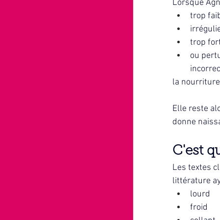
Lorsque Agni 
trop faib
irrégulie
trop fort
ou pert
incorrec
la nourritur
Elle reste al
donne naiss
C'est 
Les textes c
littérature a
lourd
froid