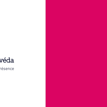
rvéda
résence 