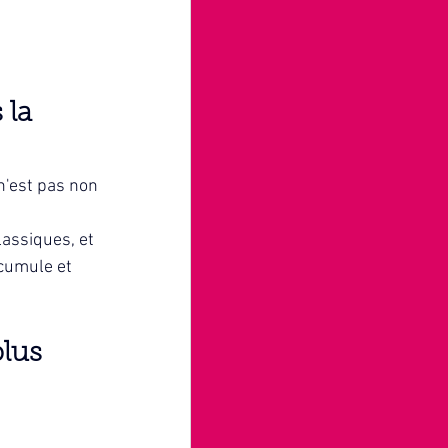
la 
n'est pas non 
lassiques, et 
cumule et 
lus 