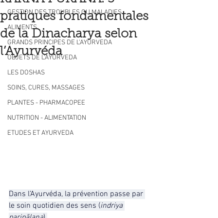
GESTION DES TROUBLES OU MALADIES
pratiques fondamentales
ALIMENTS
de la Dinacharya selon
GRANDS PRINCIPES DE L'AYURVEDA
l’Ayurvéda
OBJETS DE L'AYURVEDA
LES DOSHAS
SOINS, CURES, MASSAGES
PLANTES - PHARMACOPEE
NUTRITION - ALIMENTATION
ETUDES ET AYURVEDA
Dans l’Ayurvéda, la prévention passe par 
le soin quotidien des sens (
indriya 
paripālana
).