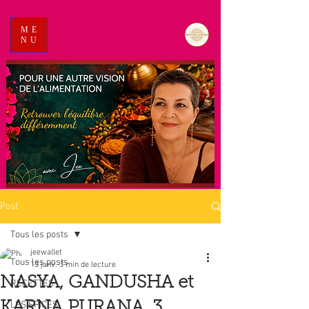
ME
NU
Post
Tous les posts
jeewallet
Tous les posts
13 janv.
3 min de lecture
NASYA, GANDUSHA et
RECETTES
KARNA PURANA. 3
LES EPICES