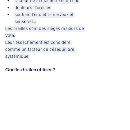
raideur de la mâchoire et du cou
douleurs d’oreilles
soutient l’équilibre nerveux et 
sensoriel...
Les oreilles sont des sièges majeurs de 
Vata.
Leur assèchement est considéré 
comme un facteur de déséquilibre 
systémique.
Quelles huiles utiliser ?
Textes classiques et commentaires 
traditionnels citent :
huile de sésame (référence 
principale)
ghee
huiles médicinales (formes 
thérapeutiques, non routinières)
En Dinacharya : huile simple, tiède, non 