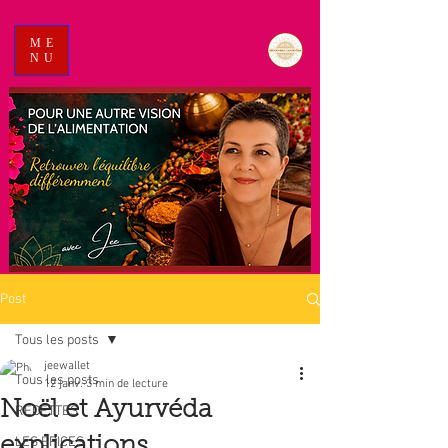
ME
NU
Post
Tous les posts
jeewallet
Tous les posts
12 janv.
3 min de lecture
Noël et Ayurvéda
RECETTES
explications
LES EPICES