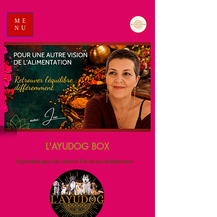
ME
NU
L'AYUDOG BOX
L'ayurvéda pour les chiens? On dit oui évidemment!