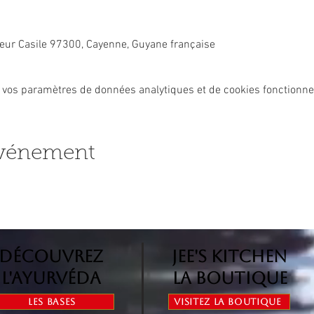
ur Casile 97300, Cayenne, Guyane française
 vos paramètres de données analytiques et de cookies fonctionne
événement
Découvrez
jee's kitchen
l'ayurvéda
la boutique
Les bases
Visitez la boutique