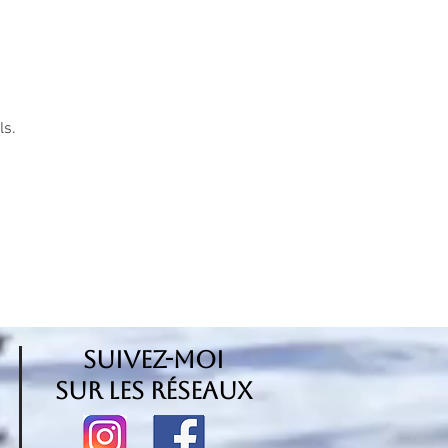
ls.
suivez-moi
sur les réseaux