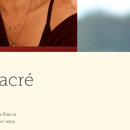
sacré
s Êtes la
our vous