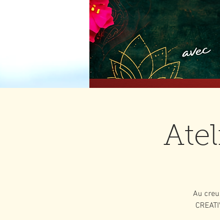
Atel
Au creux
CREATIV