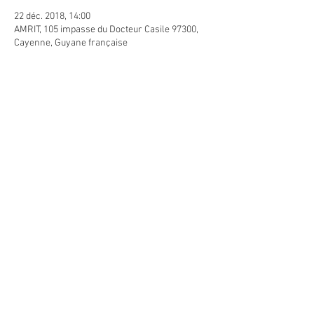
22 déc. 2018, 14:00
AMRIT, 105 impasse du Docteur Casile 97300,
Cayenne, Guyane française
Invités
+ 4 autres invités
Partager cet événement
L'OMS reconnaît l'ayurvéda comme étant un système complet de médecine traditionnelle.
"La médecine-ayurvédique de l'Inde" ne s'apparente en aucun cas au système médical français.
Elle ne peut donc en aucun cas remplacer l'avis d'un médecin ou d'un praticien de santé dûment