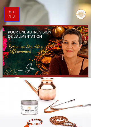
ME
NU