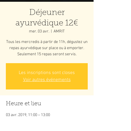
Déjeuner
ayurvédique 12€
mer. 03 avr.
  |  
AMRIT
Tous les mercredis à partir de 11h, dégustez un
repas ayurvédique sur place ou à emporter.
Seulement 15 repas seront servis.
Les inscriptions sont closes
Voir autres événements
Heure et lieu
03 avr. 2019, 11:00 – 13:00
AMRIT, 105 impasse du Docteur Casile 97300,
Cayenne, Guyane française