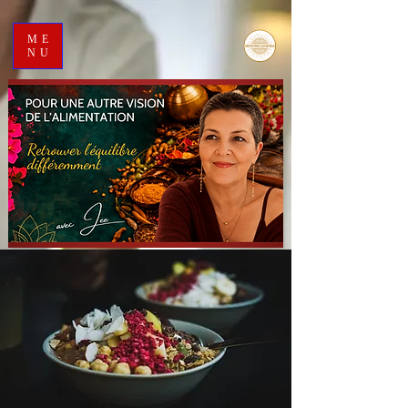
ME
NU