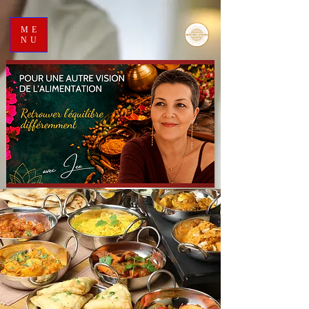
ME
NU