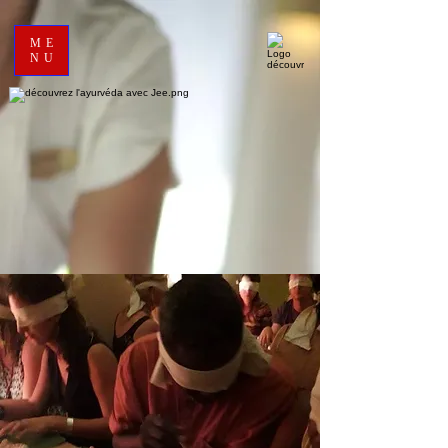
ME
NU