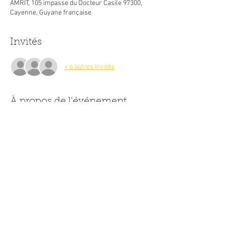
AMRIT, 105 impasse du Docteur Casile 97300,
Cayenne, Guyane française
Invités
+ 6 autres invités
À propos de l'événement
Un mélange de plusieurs spécialités indienne 
vous sera proposé lors de cette soirée. 
Le Thali est en fait, un assortiment indien et 
inclus la boisson et le Tchaï (le thé aux épices 
indien)
Partager cet événement