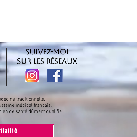
suivez-moi
sur les réseaux
ecine traditionnelle.
ystème médical français.
cien de santé dûment qualifié
tialité