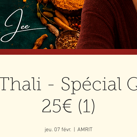
Thali - Spécial 
25€ (1)
jeu. 07 févr.
  |  
AMRIT