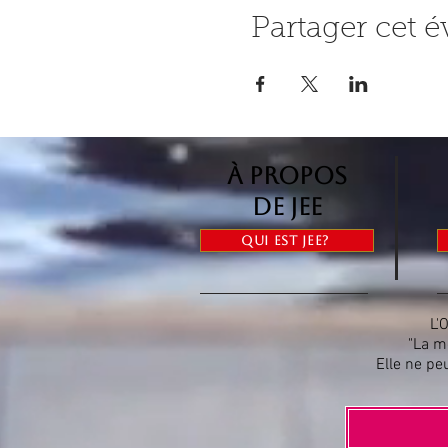
Partager cet 
à propos
de jee
Qui est Jee?
L'
"La m
Elle ne pe