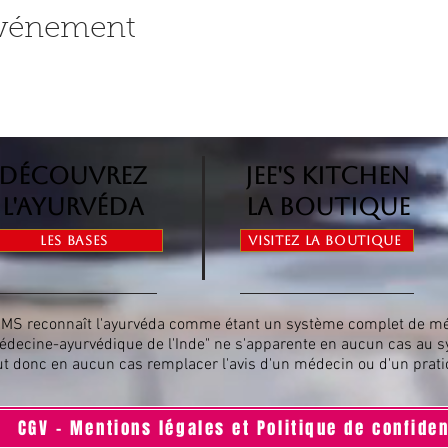
événement
Découvrez
jee's kitchen
l'ayurvéda
la boutique
Les bases
Visitez la boutique
OMS reconnaît l'ayurvéda comme étant un système complet de méd
édecine-ayurvédique de l'Inde" ne s'apparente en aucun cas au s
ut donc en aucun cas remplacer l'avis d'un médecin ou d'un prati
CGV - Mentions légales et Politique de confiden