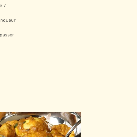
e 7
inqueur
 passer