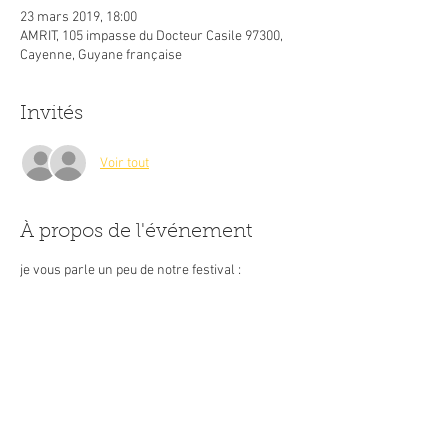
23 mars 2019, 18:00
AMRIT, 105 impasse du Docteur Casile 97300,
Cayenne, Guyane française
Invités
Voir tout
À propos de l'événement
je vous parle un peu de notre festival :
La Fête Des Couleurs De L’Inde
Le printemps qui signifie la nouvelle vie,
l’énergie, la prospérité est célébrée partout
dans le monde depuis toujours. En Inde, on
accueille le printemps avec les couleurs; les
couleurs dont la nature se couvre en cette