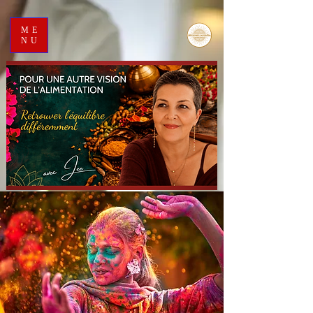
ME
NU