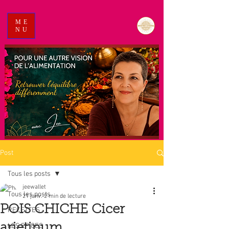
ME
NU
Post
Tous les posts
jeewallet
Tous les posts
21 janv.
2 min de lecture
POIS CHICHE Cicer
RECETTES
arietinum
LES EPICES