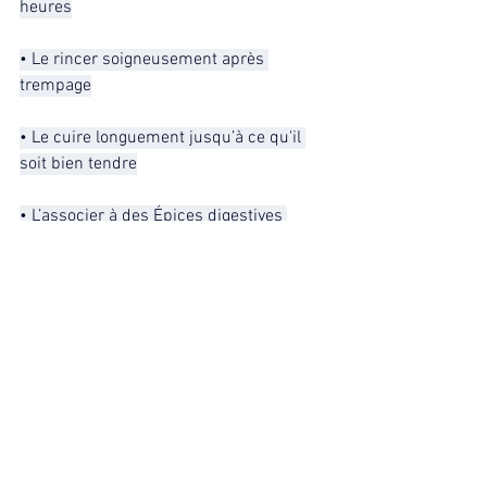
heures
• Le rincer soigneusement après 
trempage
• Le cuire longuement jusqu’à ce qu'il 
soit bien tendre
• L’associer à des Épices digestives 
adaptées au terrain, notamment pour 
Vata :
– Asafoetida
– Gingembre
– Curcuma
• La germination et la cuisson prolongée 