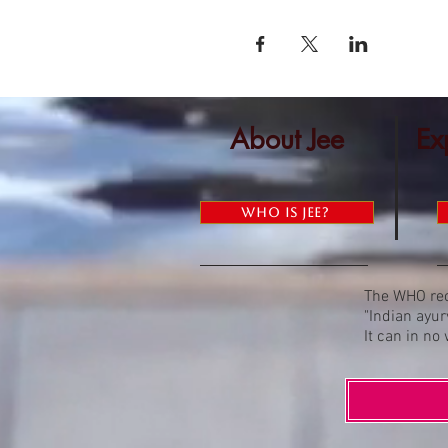
About Jee
Ex
Who is Jee?
The WHO rec
"Indian ayur
It can in no