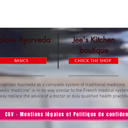
plore Ayurveda
Jee's Kitchen
boutique
Basics
Check the shop
ognizes Ayurveda as a complete system of traditional medicine.
vedic medicine" is in no way similar to the French medical syste
 way replace the advice of a doctor or duly qualified health practiti
CGV - Mentions légales et Politique de confiden