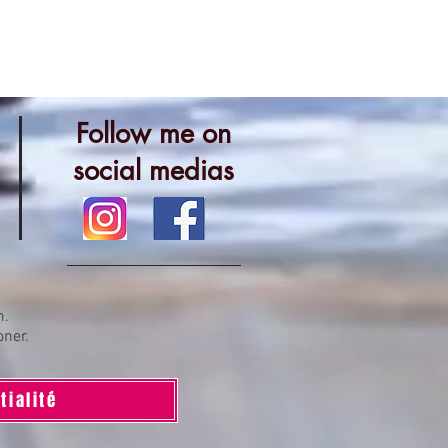
Follow me on
social medias
m.
oner.
tialité