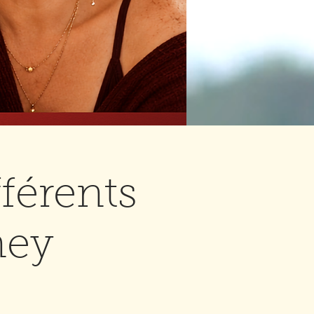
fférents
ney