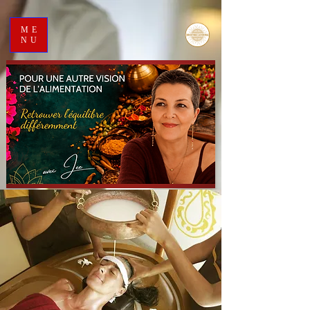
ME
NU