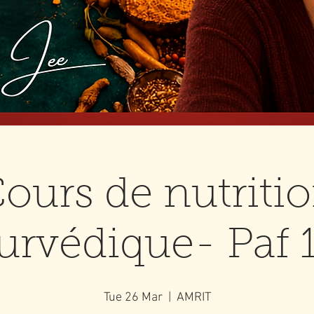
ours de nutriti
urvédique- Paf 
Tue 26 Mar
  |  
AMRIT