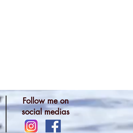
Follow me on
social medias