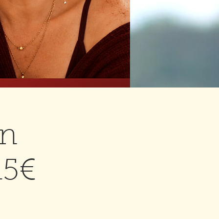
on
15€