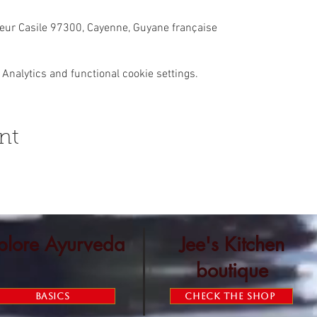
ur Casile 97300, Cayenne, Guyane française
Analytics and functional cookie settings.
nt
plore Ayurveda
Jee's Kitchen
boutique
Basics
Check the shop