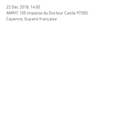
22 Dec 2018, 14:00
AMRIT, 105 impasse du Docteur Casile 97300,
Cayenne, Guyane française
Guests
+ 4 other guests
Share this event
The WHO recognizes Ayurveda as a complete system of traditional medicine.
"Indian ayurvedic medicine" is in no way similar to the French medical system.
It can in no way replace the advice of a doctor or duly qualified health practitioner.