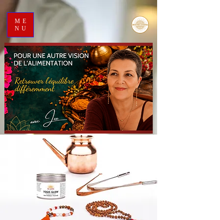
ME
NU