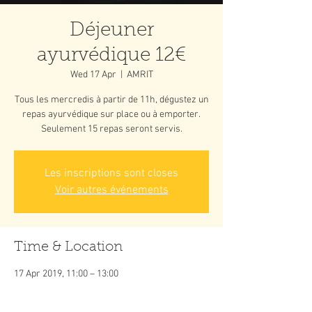
Déjeuner
ayurvédique 12€
Wed 17 Apr
  |  
AMRIT
Tous les mercredis à partir de 11h, dégustez un
repas ayurvédique sur place ou à emporter.
Seulement 15 repas seront servis.
Les inscriptions sont closes
Voir autres événements
Time & Location
17 Apr 2019, 11:00 – 13:00
AMRIT, 105 impasse du Docteur Casile 97300,
Cayenne, Guyane française