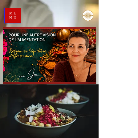
ME
NU