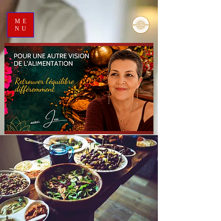
ME
NU