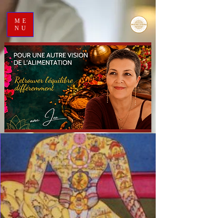
ME
NU