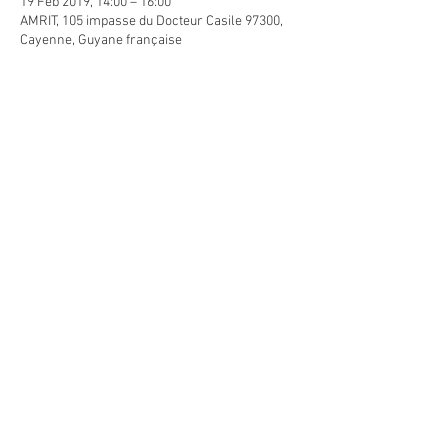
19 Feb 2019, 14:00 – 16:00
AMRIT, 105 impasse du Docteur Casile 97300,
Cayenne, Guyane française
Guests
See All
Share this event
The WHO recognizes Ayurveda as a complete system of traditional medicine.
"Indian ayurvedic medicine" is in no way similar to the French medical system.
It can in no way replace the advice of a doctor or duly qualified health practitioner.
CGV - Mentions légales et Politique de confidentialité