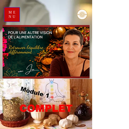
ME
NU