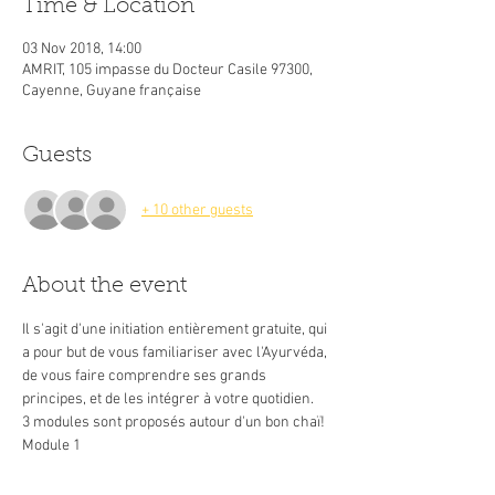
Time & Location
03 Nov 2018, 14:00
AMRIT, 105 impasse du Docteur Casile 97300,
Cayenne, Guyane française
Guests
+ 10 other guests
About the event
Il s'agit d'une initiation entièrement gratuite, qui 
a pour but de vous familiariser avec l'Ayurvéda, 
de vous faire comprendre ses grands 
principes, et de les intégrer à votre quotidien. 
Découvrez l'Ayurvéda et ses grands principes. 
Que sont les Doshas, les Gunas? Comment 