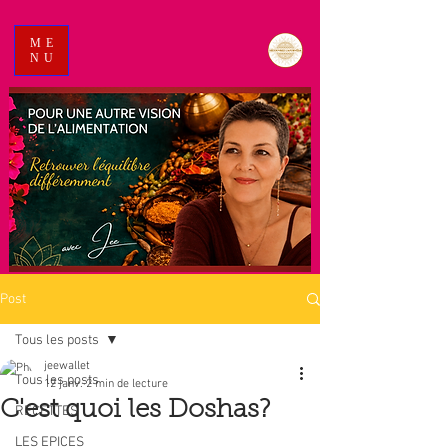
ME
NU
Post
Tous les posts
jeewallet
Tous les posts
12 janv.
2 min de lecture
C'est quoi les Doshas?
RECETTES
LES EPICES