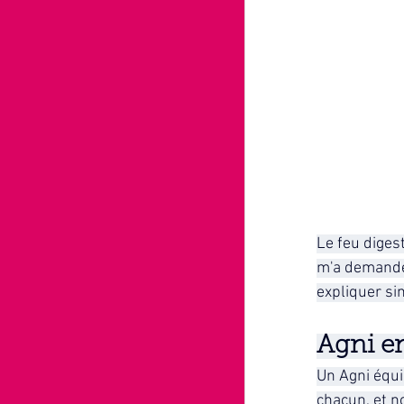
Le feu diges
m'a demandé 
expliquer si
Agni e
Un Agni équil
chacun, et 