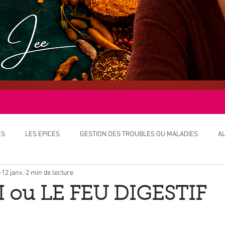
ES
LES EPICES
GESTION DES TROUBLES OU MALADIES
A
12 janv.
2 min de lecture
 L'AYURVEDA
OBJETS DE L'AYURVEDA
LES DOSHAS
SOIN
 ou LE FEU DIGESTIF
OPEE
NUTRITION - ALIMENTATION
ETUDES ET AYURVEDA