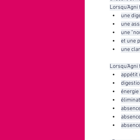
Lorsqu'Agni 
une dig
une ass
une "nou
et une 
une cla
Lorsqu'Agni 
appétit 
digesti
énergie 
éliminat
absence
absence
absence