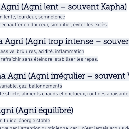
Agni (Agni lent – souvent Kapha)
on lente, lourdeur, somnolence
 réchauffer en douceur, simplifier, éviter les excès.
 Agni (Agni trop intense – souvent
essive, brûlures, acidité, inflammation
 rafraîchir sans éteindre, stabiliser les repas.
 Agni (Agni irrégulier – souvent 
 variable, gaz, ballonnements
té stricte, aliments chauds et onctueux, routines apaisante
ni (Agni équilibré)
n fluide, énergie stable
rve par l’attention quotidienne, car il n’est jamais acquis d