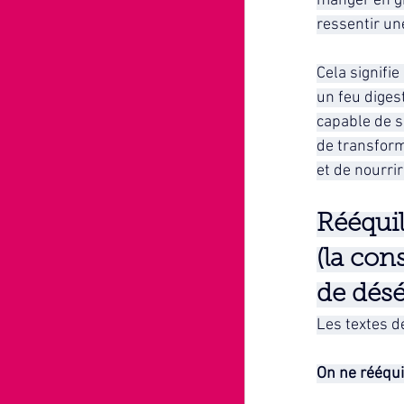
manger en g
ressentir un
Cela signifie 
un feu digest
capable de s
de transform
et de nourri
Rééquili
(la cons
de désé
Les textes d
On ne rééqui