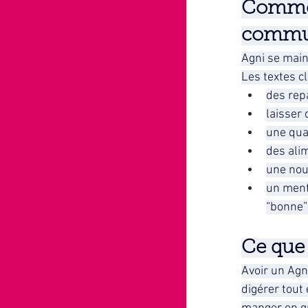
Commen
commu
Agni se maint
Les textes c
des rep
laisser 
une quan
des alim
une nou
un ment
“bonne”
Ce que 
Avoir un Agn
digérer tout 