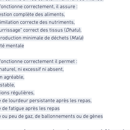
fonctionne correctement, il assure :
estion complète des aliments,
imilation correcte des nutriments,
rrissage" correct des tissus (
Dhatu
),
production minimale de déchets (
Mala
)
rté mentale
fonctionne correctement il permet :
naturel, ni excessif ni absent,
on agréable,
stable,
ions régulières,
 de lourdeur persistante après les repas,
 de fatigue après les repas
 ou peu de gaz, de ballonnements ou de gènes