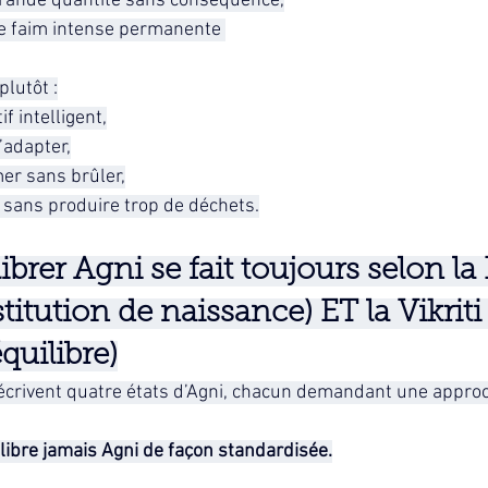
rande quantité sans conséquence,
e faim intense permanente 
plutôt :
if intelligent,
’adapter,
er sans brûler,
r sans produire trop de déchets.
brer Agni se fait toujours selon la P
titution de naissance) ET la Vikriti (
quilibre)
écrivent quatre états d’Agni, chacun demandant une approc
libre jamais Agni de façon standardisée.