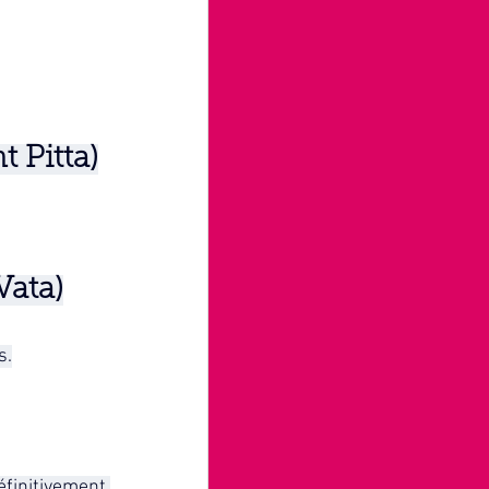
 Pitta)
Vata)
s.
éfinitivement.