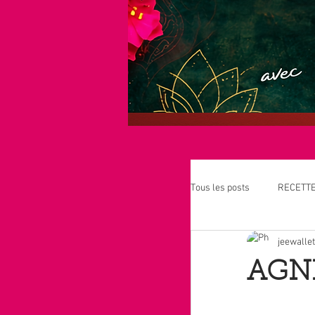
Tous les posts
RECETT
jeewallet
GRANDS PRINCIPES DE
AGNI
PLANTES - PHARMAC