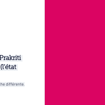
rakriti 
l'état 
he différente.