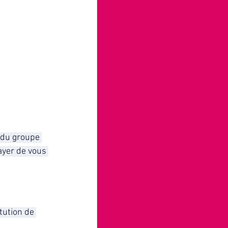
 du groupe 
ayer de vous 
tution de 