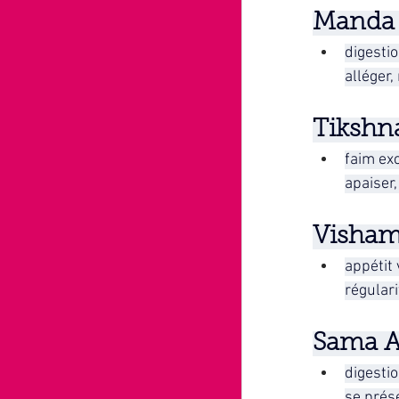
Manda 
digesti
alléger,
Tikshna
faim exc
apaiser,
Vishama
appétit
régulari
Sama Ag
digestio
se prése