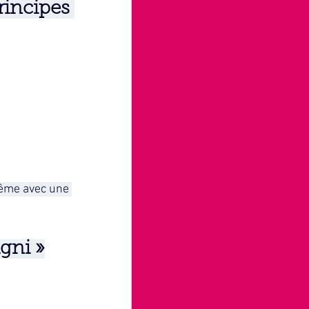
incipes 
même avec une 
gni »