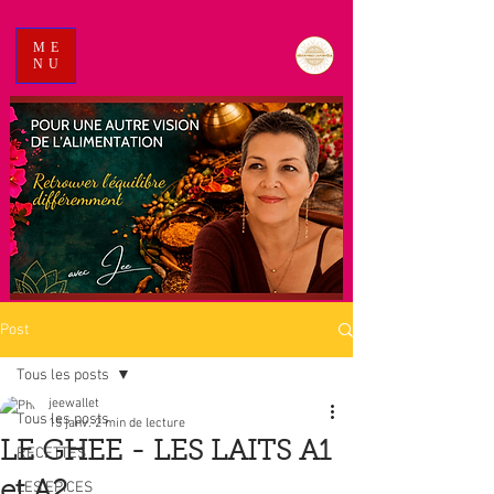
ME
NU
Post
Tous les posts
jeewallet
Tous les posts
15 janv.
2 min de lecture
LE GHEE - LES LAITS A1
RECETTES
et A2
LES EPICES