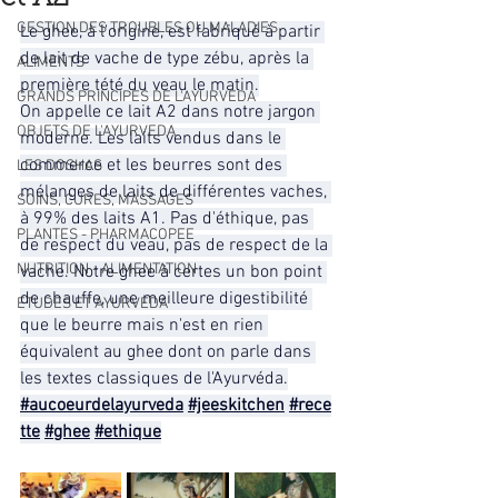
GESTION DES TROUBLES OU MALADIES
Le ghee, à l'origine, est fabriqué à partir 
de lait de vache de type zébu, après la 
ALIMENTS
première tété du veau le matin.
GRANDS PRINCIPES DE L'AYURVEDA
On appelle ce lait A2 dans notre jargon 
OBJETS DE L'AYURVEDA
moderne. Les laits vendus dans le 
commerce et les beurres sont des 
LES DOSHAS
mélanges de laits de différentes vaches, 
SOINS, CURES, MASSAGES
à 99% des laits A1. Pas d'éthique, pas 
PLANTES - PHARMACOPEE
de respect du veau, pas de respect de la 
NUTRITION - ALIMENTATION
vache. Notre ghee à certes un bon point 
de chauffe, une meilleure digestibilité 
ETUDES ET AYURVEDA
que le beurre mais n'est en rien 
équivalent au ghee dont on parle dans 
les textes classiques de l'Ayurvéda.
#aucoeurdelayurveda
#jeeskitchen
#rece
tte
#ghee
#ethique