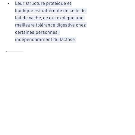
Leur structure protéique et 
lipidique est différente de celle du 
lait de vache, ce qui explique une 
meilleure tolérance digestive chez 
certaines personnes, 
indépendamment du lactose.
À retenir
Les laits A2 (zébu, bufflonne, 
chèvre, brebis, certaines vaches A2) 
sont souvent perçus comme plus 
digestes, notamment chez les 
personnes sensibles.
La tolérance reste individuelle et 
dépend aussi de l’état digestif.
#laits
#laitdevache
#laita1
#Laita2
#ayurveda
#laitdeche
̀vre 
#laitdebrebis
#laitdebufflonne
#decouvrezlayurveda