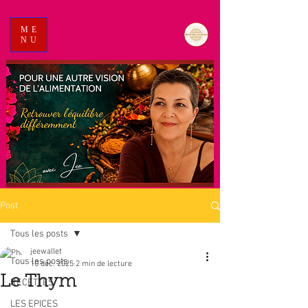
ME
NU
Post
Tous les posts
jeewallet
Tous les posts
10 déc. 2025
2 min de lecture
Le Thym
RECETTES
LES EPICES