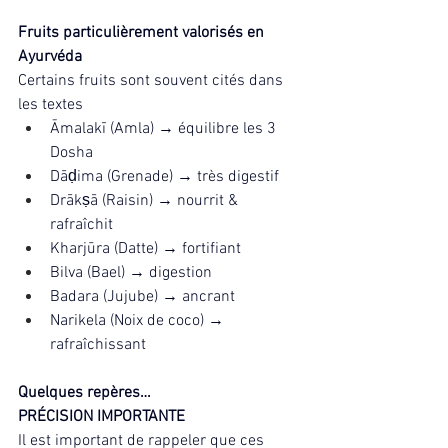
Fruits particulièrement valorisés en 
Ayurvéda
Certains fruits sont souvent cités dans 
les textes
Āmalakī (Amla) → équilibre les 3 
Dosha
Dāḍima (Grenade) → très digestif
Drākṣā (Raisin) → nourrit & 
rafraîchit
Kharjūra (Datte) → fortifiant
Bilva (Bael) → digestion
Badara (Jujube) → ancrant
Narikela (Noix de coco) → 
rafraîchissant
Quelques repères…
PRÉCISION IMPORTANTE
Il est important de rappeler que ces 