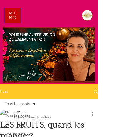
ME
NU
Post
Tous les posts
jeewallet
Tous les posts
15 févr.
3 min de lecture
LES FRUITS, quand les
RECETTES
manger?
LES EPICES