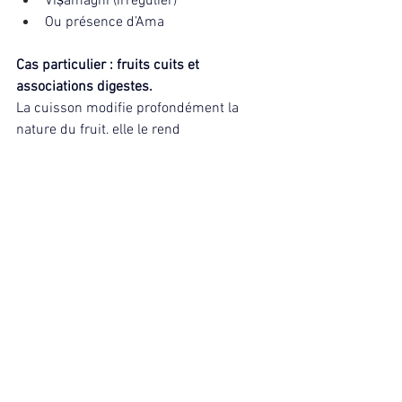
Viṣamāgni (irrégulier)
Ou présence d’Ama
Cas particulier : fruits cuits et 
associations digestes.
La cuisson modifie profondément la 
nature du fruit, elle le rend
plus léger à digérer
Diminue sa charge fermentaire
Harmonise ses qualités avec le plat
Ainsi, des fruits pas trop acides, mûrs et 
cuits, intégrés dans une préparation 
chaude et cohérente énergétiquement, 
peuvent être bien tolérés.
Exemples classiques digestes
- Porridge avec pommes ou poires cuites
- Compotes épicées